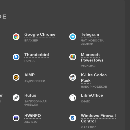
ОЕ
Google Chrome
Telegram
БРАУЗЕР
ЧАТ, НОВОСТИ,
ЗВОНКИ
Thunderbird
Microsoft
PowerTows
ПОЧТА
УТИЛИТЫ
AIMP
K-Lite Codec
Pack
АУДИОПЛЕЕР
НАБОР КОДЕКОВ
er
Rufus
LibreOffice
И
ЗАГРУЗОЧНАЯ
ОФИС
ФЛЕШКА
HWiNFO
Windows Firewall
Control
ЖЕЛЕЗО
ФАЕРВОЛ