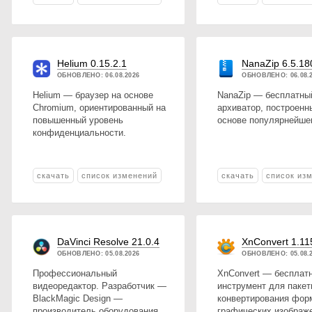
Helium 0.15.2.1
NanaZip 6.5.18
ОБНОВЛЕНО: 06.08.2026
ОБНОВЛЕНО: 06.08.
Helium — браузер на основе
NanaZip — бесплатны
Chromium, ориентированный на
архиватор, построенн
повышенный уровень
основе популярнейшег
конфиденциальности.
скачать
список изменений
скачать
список из
DaVinci Resolve 21.0.4
XnConvert 1.11
ОБНОВЛЕНО: 05.08.2026
ОБНОВЛЕНО: 05.08.
Профессиональный
XnConvert — бесплат
видеоредактор. Разработчик —
инструмент для пакет
BlackMagic Design —
конвертирования фор
производитель оборудования
графических изображ