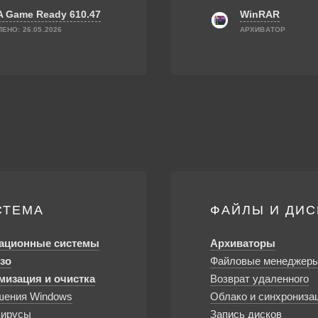
A Game Ready 610.47
WinRAR
ЕНО: 26.05.2026
АРХИВАТОР
СТЕМА
ФАЙЛЫ И ДИС
ационные системы
Архиваторы
зо
Файловые менеджер
мизация и очистка
Возврат удаленного
шения Windows
Облако и синхрониза
вирусы
Запись дисков