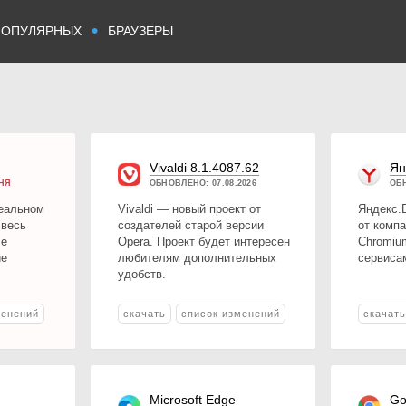
•
ПОПУЛЯРНЫХ
БРАУЗЕРЫ
Vivaldi 8.1.4087.62
Ян
НЯ
ОБНОВЛЕНО: 07.08.2026
ОБН
реальном
Vivaldi — новый проект от
Яндекс.
 весь
создателей старой версии
от компа
се
Opera. Проект будет интересен
Chromium
ие
любителям дополнительных
сервиса
удобств.
менений
скачать
список изменений
скачат
Microsoft Edge
Go