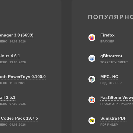
ПОПУЛЯРН
nager 3.0 (6699)
Firefox
ЕНО: 14.06.2026
БРАУЗЕР
ious 4.6.1
qBittorrent
ЕНО: 13.06.2026
ТОРРЕНТ-КЛИЕНТ
soft PowerToys 0.100.0
MPC: HC
ЕНО: 11.06.2026
ВИДЕОПЛЕЕР
ll 3.5.1
FastStone View
ЕНО: 07.06.2026
ПРОСМОТР ГРАФИК
 Codec Pack 19.7.5
Sumatra PDF
ЕНО: 04.06.2026
PDF-РИДЕР