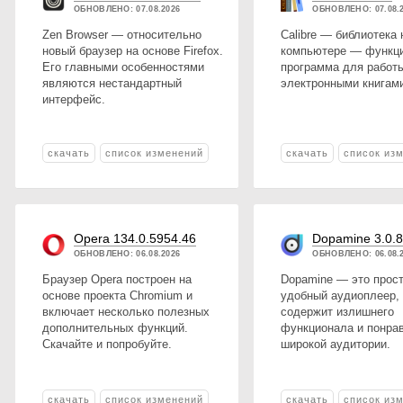
ОБНОВЛЕНО: 07.08.2026
ОБНОВЛЕНО: 07.08.
Zen Browser — относительно
Calibre — библиотека 
новый браузер на основе Firefox.
компьютере — функц
Его главными особенностями
программа для работ
являются нестандартный
электронными книгам
интерфейс.
скачать
список изменений
скачать
список из
Opera 134.0.5954.46
Dopamine 3.0.
ОБНОВЛЕНО: 06.08.2026
ОБНОВЛЕНО: 06.08.
Браузер Opera построен на
Dopamine — это прост
основе проекта Chromium и
удобный аудиоплеер, 
включает несколько полезных
содержит излишнего
дополнительных функций.
функционала и понра
Скачайте и попробуйте.
широкой аудитории.
скачать
список изменений
скачать
список из