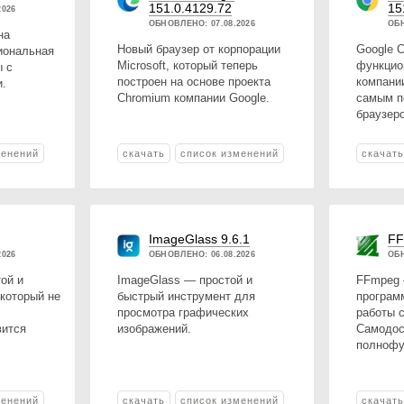
151.0.4129.72
15
2026
ОБНОВЛЕНО: 07.08.2026
ОБН
на
Новый браузер от корпорации
Google 
иональная
Microsoft, который теперь
функцио
ы с
построен на основе проекта
компани
и.
Chromium компании Google.
самым п
браузер
менений
скачать
список изменений
скачат
8
ImageGlass 9.6.1
FF
2026
ОБНОВЛЕНО: 06.08.2026
ОБН
ой и
ImageGlass — простой и
FFmpeg 
который не
быстрый инструмент для
програм
просмотра графических
работы с
вится
изображений.
Самодос
полнофу
менений
скачать
список изменений
скачат