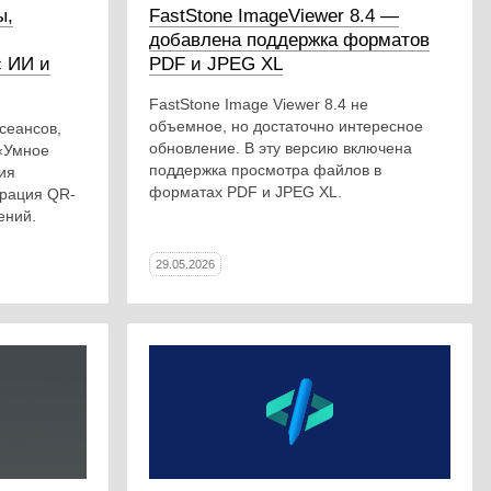
ы,
FastStone ImageViewer 8.4 —
добавлена поддержка форматов
с ИИ и
PDF и JPEG XL
FastStone Image Viewer 8.4 не
объемное, но достаточно интересное
сеансов,
обновление. В эту версию включена
«Умное
поддержка просмотра файлов в
ия
форматах PDF и JPEG XL.
ерация QR-
ений.
29.05.2026