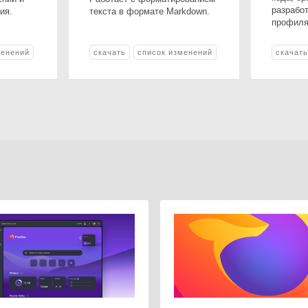
разрабо
ия.
текста в формате Markdown.
профиля
менений
скачать
список изменений
скачат