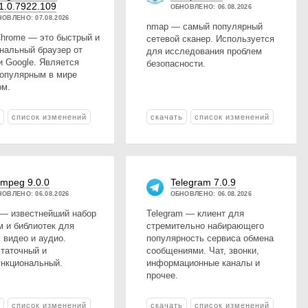
1.0.7922.109
ОБНОВЛЕНО: 06.08.2026
ОВЛЕНО: 07.08.2026
nmap — самый популярный
Chrome — это быстрый и
сетевой сканер. Используется
нальный браузер от
для исследования проблем
и Google. Является
безопасности.
опулярным в мире
ом.
ь
список изменений
скачать
список изменений
mpeg 9.0.0
Telegram 7.0.9
ОВЛЕНО: 06.08.2026
ОБНОВЛЕНО: 06.08.2026
— известнейший набор
Telegram — клиент для
м и библиотек для
стремительно набирающего
 видео и аудио.
популярность сервиса обмена
таточный и
сообщениями. Чат, звонки,
нкциональный.
информационные каналы и
прочее.
ь
список изменений
скачать
список изменений