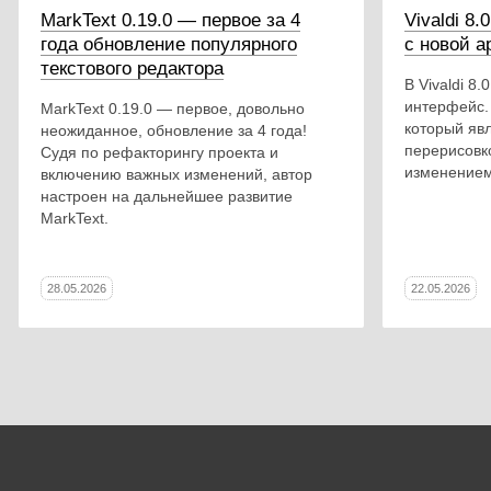
MarkText 0.19.0 — первое за 4
Vivaldi 8
года обновление популярного
с новой а
текстового редактора
В Vivaldi 8
интерфейс.
MarkText 0.19.0 — первое, довольно
который явл
неожиданное, обновление за 4 года!
перерисовк
Судя по рефакторингу проекта и
изменением
включению важных изменений, автор
настроен на дальнейшее развитие
MarkText.
28.05.2026
22.05.2026