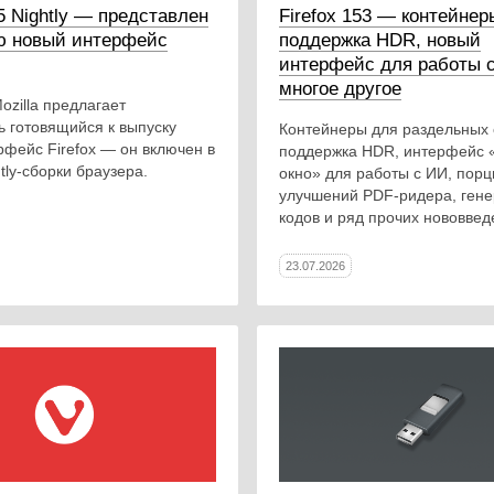
55 Nightly — представлен
Firefox 153 — контейнер
ю новый интерфейс
поддержка HDR, новый
интерфейс для работы 
многое другое
zilla предлагает
ь готовящийся к выпуску
Контейнеры для раздельных 
рфейс Firefox — он включен в
поддержка HDR, интерфейс 
tly-сборки браузера.
окно» для работы с ИИ, порц
улучшений PDF-ридера, ген
кодов и ряд прочих нововвед
23.07.2026