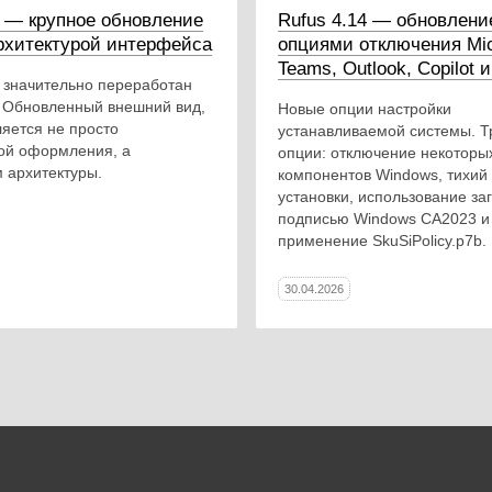
.0 — крупное обновление
Rufus 4.14 — обновлени
рхитектурой интерфейса
опциями отключения Mic
Teams, Outlook, Copilot и 
.0 значительно переработан
 Обновленный внешний вид,
Новые опции настройки
яется не просто
устанавливаемой системы. Т
ой оформления, а
опции: отключение некоторы
 архитектуры.
компонентов Windows, тихий
установки, использование заг
подписью Windows CA2023 и
применение SkuSiPolicy.p7b.
30.04.2026