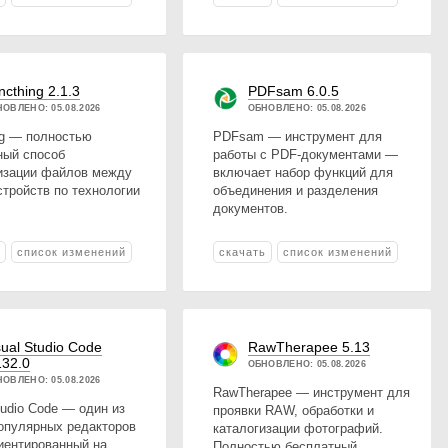
ncthing 2.1.3
PDFsam 6.0.5
ОВЛЕНО: 05.08.2026
ОБНОВЛЕНО: 05.08.2026
ng — полностью
PDFsam — инструмент для
ный способ
работы с PDF-документами —
изации файлов между
включает набор функций для
стройств по технологии
объединения и разделения
документов.
ь
список изменений
скачать
список изменений
sual Studio Code
RawTherapee 5.13
132.0
ОБНОВЛЕНО: 05.08.2026
ОВЛЕНО: 05.08.2026
RawTherapee — инструмент для
tudio Code — один из
проявки RAW, обработки и
опулярных редакторов
каталогизации фотографий.
риентированный на
Полностью бесплатный.