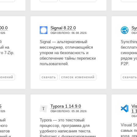
00.0
Signal 8.22.0
Sy
2026
ОБНОВЛЕНО: 06.08.2026
ОБН
й
Signal — альтернативный
Syncthi
ый на
мессенджер, отличающийся
бесплат
о 7-Zip.
упором на безопасность и
синхрон
обеспечение тайны переписки
рядом у
пользователей.
P2P.
менений
скачать
список изменений
скачат
5
Typora 1.14.9.0
Vi
1.
2026
ОБНОВЛЕНО: 05.08.2026
ОБН
ный
Typora — это текстовый
Visual S
ного
процессор, программа для
самых п
матов
удобного написания текста.
кода, о
ений и
Работает с форматированием