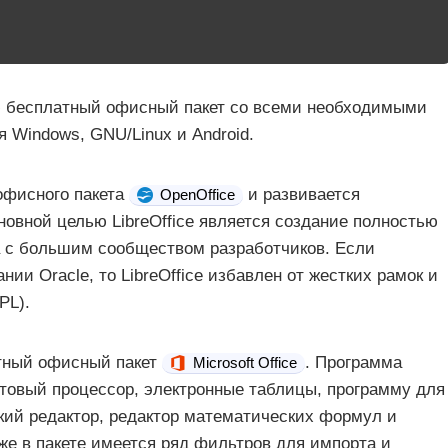
ью бесплатный офисный пакет со всеми необходимыми
я Windows, GNU/Linux и Android.
 офисного пакета
и развивается
OpenOffice
овной целью LibreOffice является создание полностью
а с большим сообществом разработчиков. Если
нии Oracle, то LibreOffice избавлен от жестких рамок и
PL).
атный офисный пакет
. Программа
Microsoft Office
стовый процессор, электронные таблицы, программу для
кий редактор, редактор математических формул и
же в пакете имеется ряд фильтров для импорта и