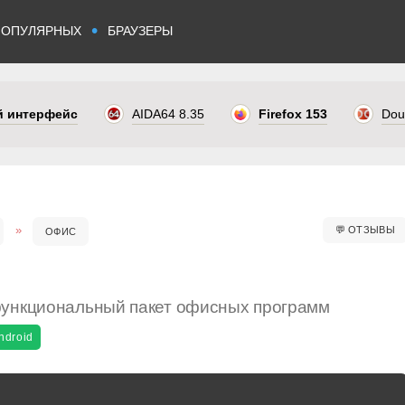
•
ПОПУЛЯРНЫХ
БРАУЗЕРЫ
ый интерфейс
AIDA64 8.35
Firefox 153
Dou
💬
ОТЗЫВЫ
ОФИС
функциональный пакет офисных программ
ndroid