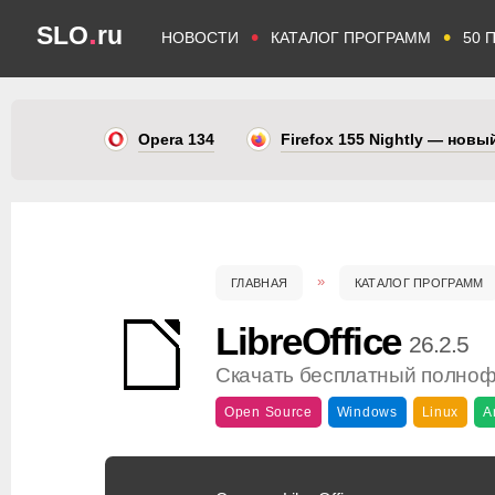
.
SLO
ru
•
•
НОВОСТИ
КАТАЛОГ ПРОГРАММ
50 
Opera 134
Firefox 155 Nightly — нов
ГЛАВНАЯ
КАТАЛОГ ПРОГРАММ
LibreOffice
26.2.5
Скачать бесплатный полно
Open Source
Windows
Linux
A