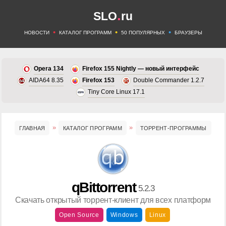
.
SLO
ru
•
•
•
НОВОСТИ
КАТАЛОГ ПРОГРАММ
50 ПОПУЛЯРНЫХ
БРАУЗЕРЫ
Opera 134
Firefox 155 Nightly — новый интерфейс
AIDA64 8.35
Firefox 153
Double Commander 1.2.7
Tiny Core Linux 17.1
ГЛАВНАЯ
КАТАЛОГ ПРОГРАММ
ТОРРЕНТ-ПРОГРАММЫ
qBittorrent
5.2.3
Скачать открытый торрент-клиент для всех платформ
Open Source
Windows
Linux