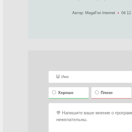
Автор: MegaFon Internet
•
04.12
Хорошо
Плохо