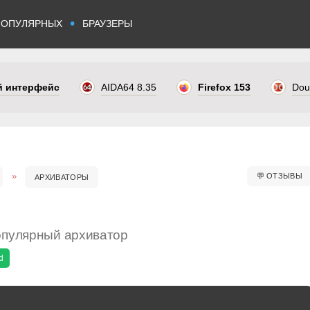
•
ПОПУЛЯРНЫХ
БРАУЗЕРЫ
ый интерфейс
AIDA64 8.35
Firefox 153
Dou
💬
ОТЗЫВЫ
АРХИВАТОРЫ
опулярный архиватор
d