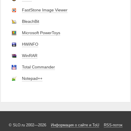
FastStone Image Viewer
BleachBit
Microsoft PowerToys
HWiNFO
WinRAR
Total Commander
Notepad++
© SLO.ru 2002—2026
Информация о сайте и ToU
RSS-поток