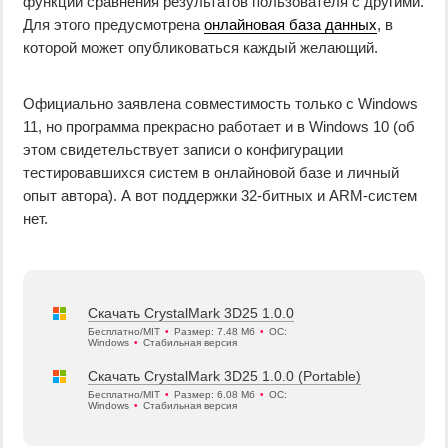
функции сравнения результатов пользователя с другими.
Для этого предусмотрена
онлайновая база данных
, в
которой может опубликоваться каждый желающий.
Официально заявлена совместимость только с Windows
11, но программа прекрасно работает и в Windows 10 (об
этом свидетельствует записи о конфигурации
тестировавшихся систем в онлайновой базе и личный
опыт автора). А вот поддержки 32-битных и ARM-систем
нет.
Скачать CrystalMark 3D25 1.0.0
Бесплатно/MIT
•
Размер: 7.48 Мб
•
ОС:
Windows
•
Стабильная версия
Скачать CrystalMark 3D25 1.0.0 (Portable)
Бесплатно/MIT
•
Размер: 6.08 Мб
•
ОС:
Windows
•
Стабильная версия