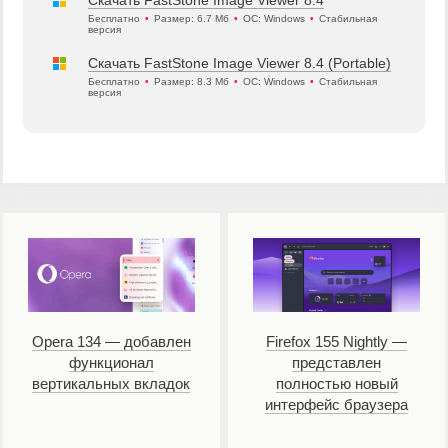
Скачать FastStone Image Viewer 8.4
Бесплатно
•
Размер: 6.7 Мб
•
ОС: Windows
•
Стабильная
версия
Скачать FastStone Image Viewer 8.4 (Portable)
Бесплатно
•
Размер: 8.3 Мб
•
ОС: Windows
•
Стабильная
версия
Opera 134 — добавлен
Firefox 155 Nightly —
функционал
представлен
вертикальных вкладок
полностью новый
интерфейс браузера