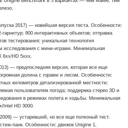
 Unigine Benchmark в 5 вариантах — чем новее, тем
елезо.
ыпуска 2017) — новейшая версия теста. Особенности:
-гарнитур; 900 интерактивных объектов; отправка
тов тестирования; уникальная технология
м исследования с мини-играми. Минимальная
 6xx/HD 5xxx.
013) — предпоследняя версия, которая все еще
огромная долина с горами и лесом. Особенности:
ратных километров детализированной местности;
яемая пользователем погода; поддержка стерео 3D и
ледования в режимах полета и ходьбы. Минимальная
/Intel HD 3000.
2009) — устаревший, но все еще полезный тест.
тим-панк. Особенности: движок Unigine 1,