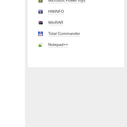
Microsoft PowerToys
HWiNFO
WinRAR
Total Commander
Notepad++