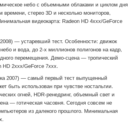
амическое небо с объемными облаками и циклом дня
м времени, стерео 3D и несколько мониторов,
инимальная видеокарта: Radeon HD 4xxx/GeForce
 2008) — устаревший тест. Особенности: движок
небо и вода, до 2-х миллионов полигонов на кадр,
одного перемещения. Демо-сцена — тропический
 HD 2xxx/GeForce 7xxx.
ска 2007) — самый первый тест выпущенный
ет быть использован при чувстве ностальгии.
ических огней, HDR-ренедринг, объемный свет и
ена — готическая часовня. Сегодня совсем не
компьютеров из далекого прошлого. Минимальная
x.