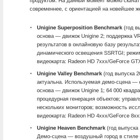
продуктом. На данный момент можно скачать
современнее, с ориентацией на новейшее ж
Unigine Superposition Benchmark
(год в
основа — движок Unigine 2; поддержка VR
результатов в онлайновую базу результа
динамического освещения SSRTGI; режи
видеокарта: Radeon HD 7xxx/GeForce GTX
Unigine Valley Benchmark
(год выпуска 2
актуальна. Используемая демо-сцена — 
основа — движок Unigine 1; 64 000 квад
процедурная генерация объектов; управл
нескольких мониторов; возможность исс
видеокарта: Radeon HD 4xxx/GeForce 8xxx
Unigine Heaven Benchmark
(год выпуска 
Демо-сцена — воздушный город в стиле с