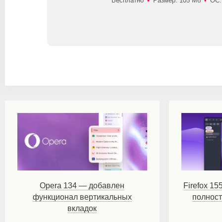
Бесплатно
•
Размер: 105 Мб
•
ОС:
Opera 134 — добавлен
Firefox 15
функционал вертикальных
полнос
вкладок