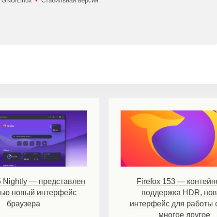
 GNU/Linux
•
Стабильная версия
5 Nightly — представлен
Firefox 153 — контейн
тью новый интерфейс
поддержка HDR, но
браузера
интерфейс для работы 
многое другое