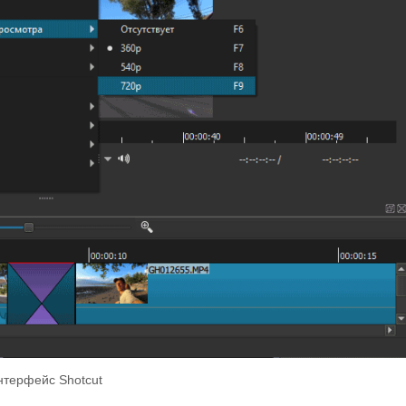
нтерфейс Shotcut