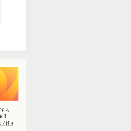
еры,
вый
с ИИ и