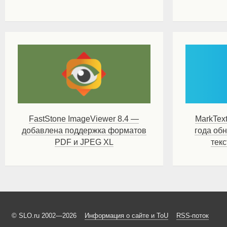
FastStone ImageViewer 8.4 —
MarkText
добавлена поддержка форматов
года об
PDF и JPEG XL
тек
© SLO.ru 2002—2026
Информация о сайте и ToU
RSS-поток