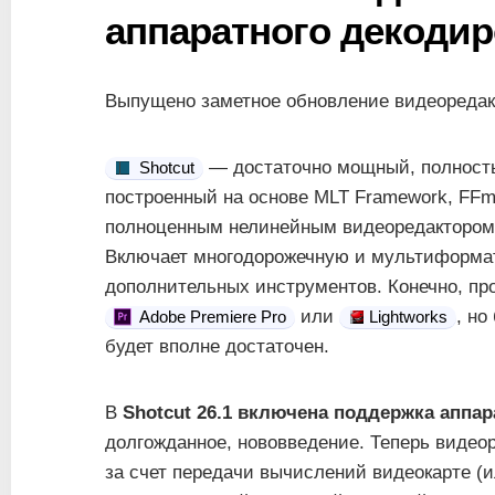
аппаратного декоди
Выпущено заметное обновление видеоредакт
— достаточно мощный, полность
Shotcut
построенный на основе MLT Framework, FFm
полноценным нелинейным видеоредактором
Включает многодорожечную и мультиформа
дополнительных инструментов. Конечно, про
или
, н
Adobe Premiere Pro
Lightworks
будет вполне достаточен.
В
Shotcut 26.1 включена поддержка аппа
долгожданное, нововведение. Теперь видео
за счет передачи вычислений видеокарте (