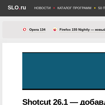
.
SLO
ru
•
•
НОВОСТИ
КАТАЛОГ ПРОГРАММ
50 
Opera 134
Firefox 155 Nightly — нов
Shotcut 26.1 — доба