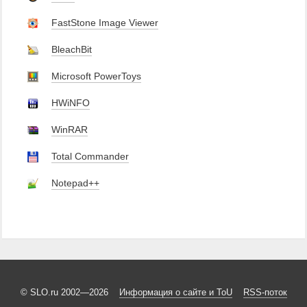
FastStone Image Viewer
BleachBit
Microsoft PowerToys
HWiNFO
WinRAR
Total Commander
Notepad++
© SLO.ru 2002—2026
Информация о сайте и ToU
RSS-поток