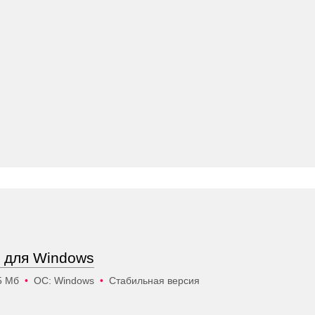
 для Windows
5 Мб
•
ОС: Windows
•
Стабильная версия