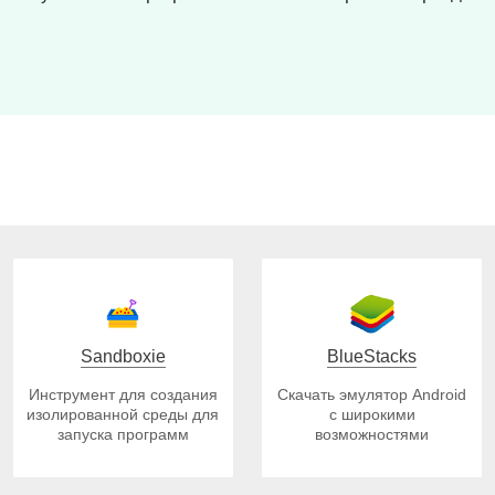
Sandboxie
BlueStacks
Инструмент для создания
Скачать эмулятор Android
изолированной среды для
с широкими
запуска программ
возможностями