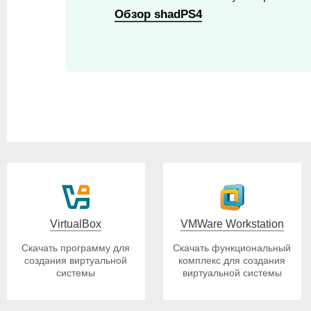
Обзор shadPS4
VirtualBox
VMWare Workstation
Скачать программу для
Скачать функциональный
создания виртуальной
комплекс для создания
системы
виртуальной системы