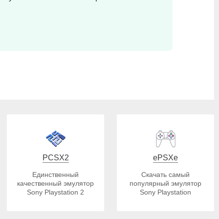
PCSX2
ePSXe
Единственный
Скачать самый
качественный эмулятор
популярный эмулятор
Sony Playstation 2
Sony Playstation