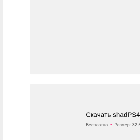
Скачать shadPS4
Бесплатно
•
Размер: 32.