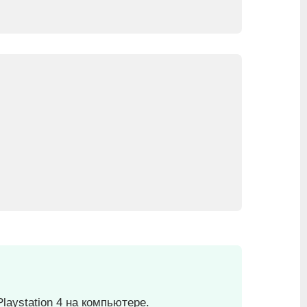
laystation 4 на компьютере.