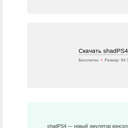
Скачать shadPS4
Бесплатно
•
Размер: 94.
shadPS4 — новый эмулятор консоли 