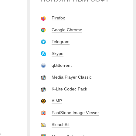
Firefox
Google Chrome
Telegram
Skype
qBittorrent
Media Player Classic
K-Lite Codec Pack
AIMP
FastStone Image Viewer
BleachBit
а