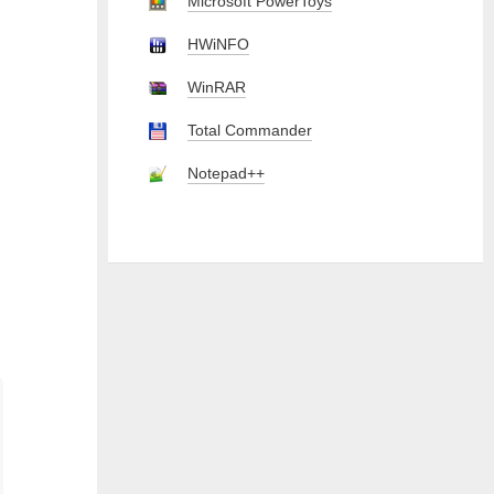
Microsoft PowerToys
HWiNFO
WinRAR
Total Commander
Notepad++