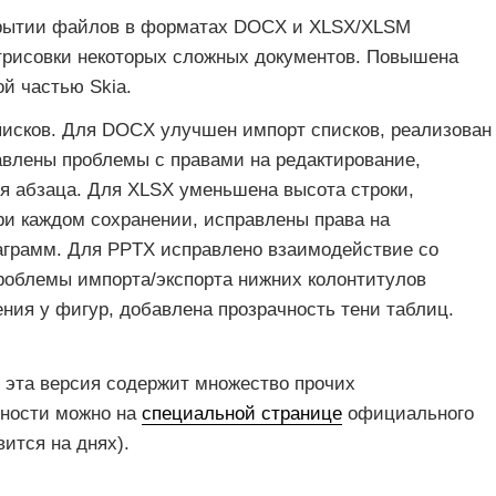
крытии файлов в форматах DOCX и XLSX/XLSM
трисовки некоторых сложных документов. Повышена
ой частью Skia.
исков. Для DOCX улучшен импорт списков, реализован
авлены проблемы с правами на редактирование,
я абзаца. Для XLSX уменьшена высота строки,
ри каждом сохранении, исправлены права на
аграмм. Для PPTX исправлено взаимодействие со
роблемы импорта/экспорта нижних колонтитулов
ния у фигур, добавлена прозрачность тени таблиц.
e, эта версия содержит множество прочих
бности можно на
специальной странице
официального
вится на днях).