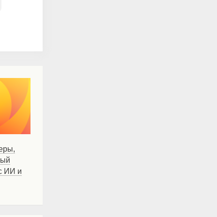
еры,
вый
с ИИ и