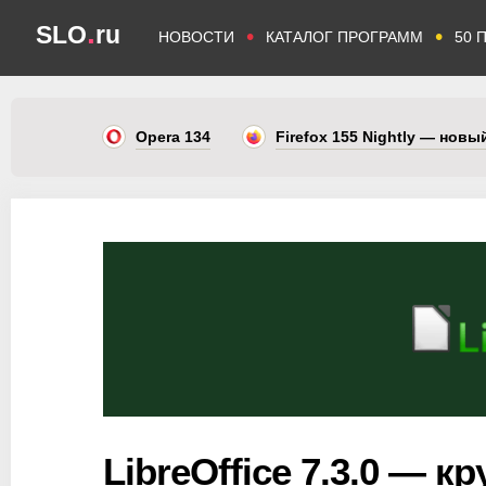
.
SLO
ru
•
•
НОВОСТИ
КАТАЛОГ ПРОГРАММ
50 
Opera 134
Firefox 155 Nightly — нов
LibreOffice 7.3.0 — 