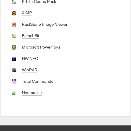
K-Lite Codec Pack
AIMP
FastStone Image Viewer
BleachBit
Microsoft PowerToys
HWiNFO
WinRAR
Total Commander
Notepad++