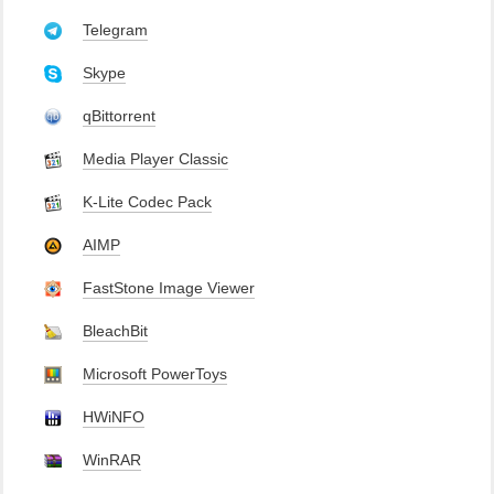
Telegram
Skype
qBittorrent
Media Player Classic
K-Lite Codec Pack
AIMP
FastStone Image Viewer
BleachBit
Microsoft PowerToys
HWiNFO
WinRAR