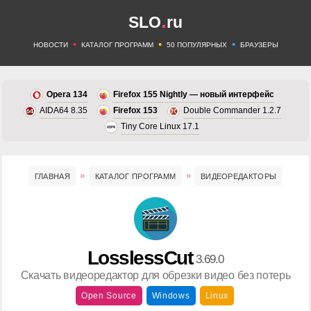
.
SLO
ru
•
•
•
НОВОСТИ
КАТАЛОГ ПРОГРАММ
50 ПОПУЛЯРНЫХ
БРАУЗЕРЫ
Opera 134
Firefox 155 Nightly — новый интерфейс
AIDA64 8.35
Firefox 153
Double Commander 1.2.7
Tiny Core Linux 17.1
ГЛАВНАЯ
КАТАЛОГ ПРОГРАММ
ВИДЕОРЕДАКТОРЫ
LosslessCut
3.69.0
Скачать видеоредактор для обрезки видео без потерь
Open Source
Windows
Linux