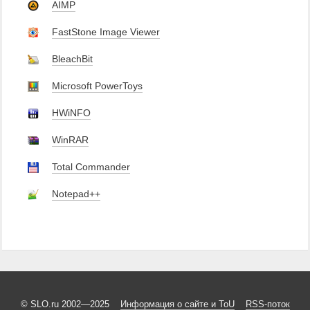
AIMP
FastStone Image Viewer
BleachBit
Microsoft PowerToys
HWiNFO
WinRAR
Total Commander
Notepad++
© SLO.ru 2002—2025
Информация о сайте и ToU
RSS-поток