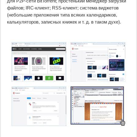
для P2P-сети BitTorrent; простенький менеджер загрузки
файлов; IRC-клиент; RSS-клиент; система виджетов
(небольшие приложения типа всяких календариков,
калькуляторов, записных книжек и т. д. в таком духе).