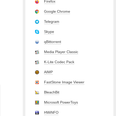
Firefox
Google Chrome
Telegram
Skype
qBittorrent
Media Player Classic
K-Lite Codec Pack
AIMP
FastStone Image Viewer
BleachBit
Microsoft PowerToys
HWiNFO