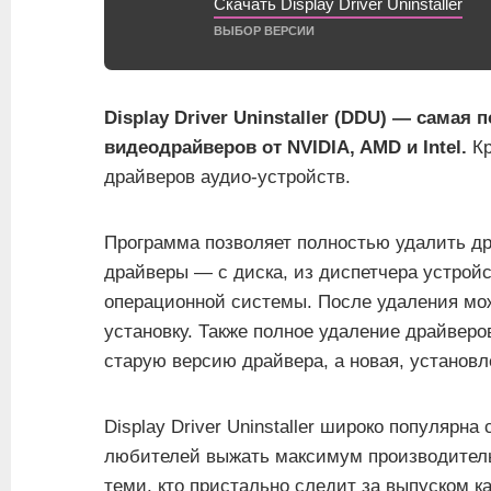
Скачать Display Driver Uninstaller
ВЫБОР ВЕРСИИ
Display Driver Uninstaller (DDU) — сама
видеодрайверов от NVIDIA, AMD и Intel.
Кр
драйверов аудио-устройств.
Программа позволяет полностью удалить д
драйверы — с диска, из диспетчера устрой
операционной системы. После удаления мо
установку. Также полное удаление драйверо
старую версию драйвера, а новая, установл
Display Driver Uninstaller широко популярн
любителей выжать максимум производитель
теми, кто пристально следит за выпуском к