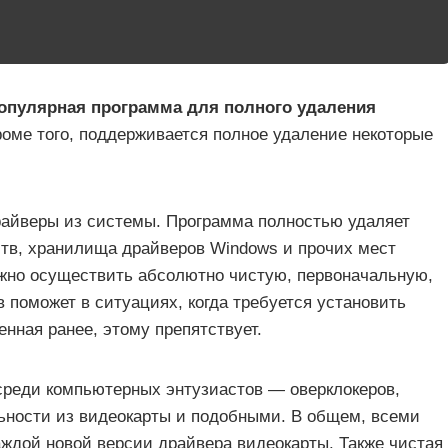
я популярная программа для полного удаления
оме того, поддерживается полное удаление некоторые
райверы из системы. Программа полностью удаляет
ств, хранилища драйверов Windows и прочих мест
жно осуществить абсолютно чистую, первоначальную,
в поможет в ситуациях, когда требуется установить
енная ранее, этому препятствует.
а среди компьютерных энтузиастов — оверклокеров,
ности из видеокарты и подобными. В общем, всеми
аждой новой версии драйвера видеокарты. Также чистая