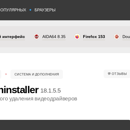
•
ПОПУЛЯРНЫХ
БРАУЗЕРЫ
ый интерфейс
AIDA64 8.35
Firefox 153
Dou
💬
ОТЗЫВЫ
СИСТЕМА И ДОПОЛНЕНИЯ
installer
18.1.5.5
ного удаления видеодрайверов