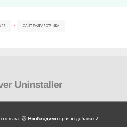
6.26
•
САЙТ РАЗРАБОТЧИКА
er Uninstaller
о отзыва. 😿
Необходимо
срочно добавить!