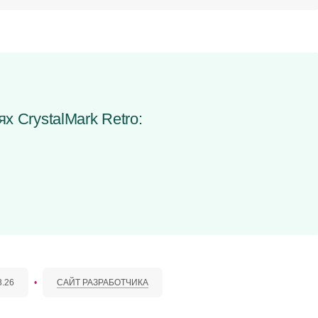
х CrystalMark Retro:
3.26
•
САЙТ РАЗРАБОТЧИКА