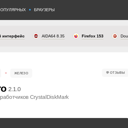
•
ПОПУЛЯРНЫХ
БРАУЗЕРЫ
ый интерфейс
AIDA64 8.35
Firefox 153
Dou
💬
ОТЗЫВЫ
ЖЕЛЕЗО
ro
2.1.0
работчиков CrystalDiskMark