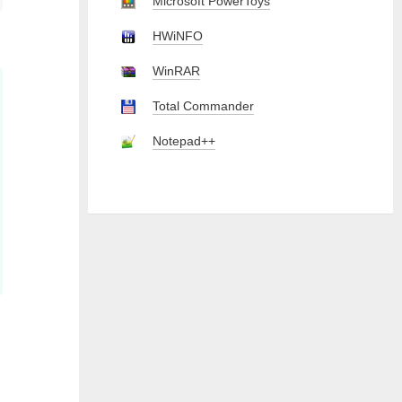
Microsoft PowerToys
HWiNFO
WinRAR
Total Commander
Notepad++