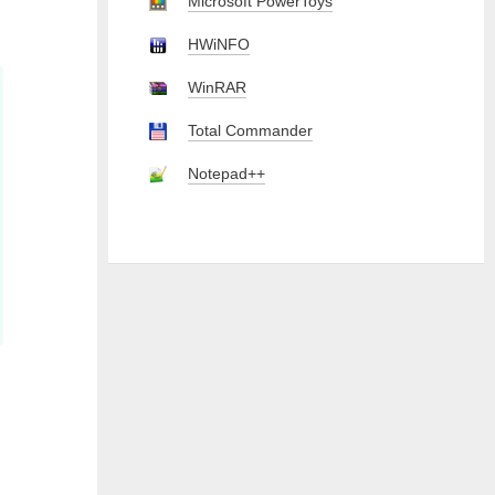
Microsoft PowerToys
HWiNFO
WinRAR
Total Commander
Notepad++