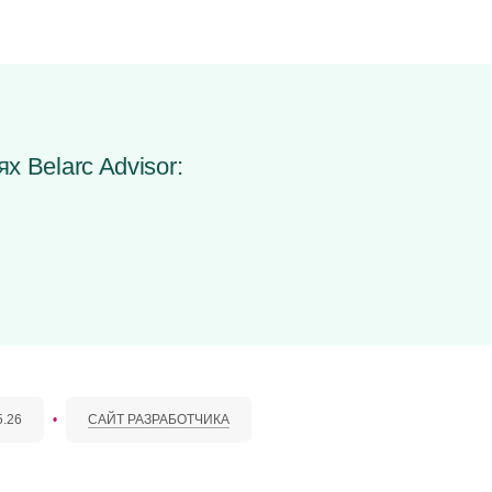
х Belarc Advisor:
5.26
•
САЙТ РАЗРАБОТЧИКА