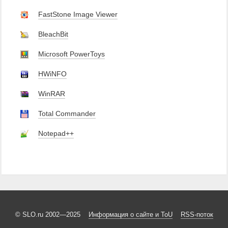
FastStone Image Viewer
BleachBit
Microsoft PowerToys
HWiNFO
WinRAR
Total Commander
Notepad++
© SLO.ru 2002—2025
Информация о сайте и ToU
RSS-поток