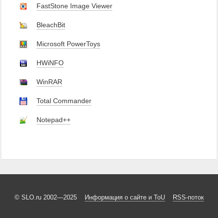
FastStone Image Viewer
BleachBit
Microsoft PowerToys
HWiNFO
WinRAR
Total Commander
Notepad++
© SLO.ru 2002—2025
Информация о сайте и ToU
RSS-поток