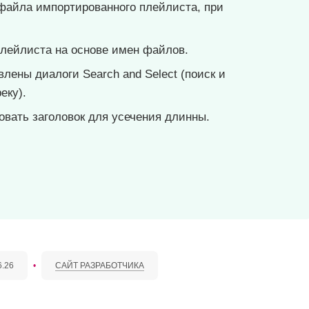
айла импортированного плейлиста, при
плейлиста на основе имен файлов.
ены диалоги Search and Select (поиск и
еку).
вать заголовок для усечения длинны.
6.26
•
САЙТ РАЗРАБОТЧИКА