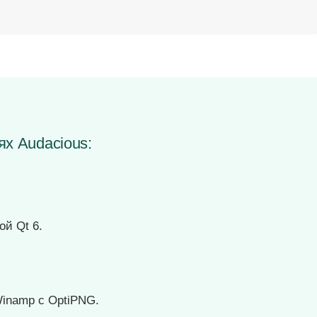
ях Audacious:
ой Qt 6.
inamp с OptiPNG.