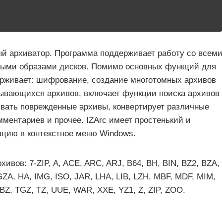
й архиватор. Программа поддерживает работу со всем
рыми образами дисков. Помимо основных функций для
держивает: шифрование, создание многотомных архивов
вывающихся архивов, включает функции поиска архивов
вать поврежденные архивы, конвертирует различные
ментариев и прочее. IZArc имеет простенький и
ацию в контекстное меню Windows.
вов: 7-ZIP, A, ACE, ARC, ARJ, B64, BH, BIN, BZ2, BZA,
ZA, HA, IMG, ISO, JAR, LHA, LIB, LZH, MBF, MDF, MIM,
BZ, TGZ, TZ, UUE, WAR, XXE, YZ1, Z, ZIP, ZOO.