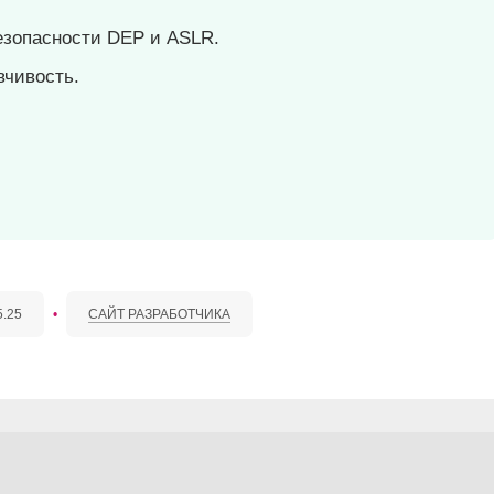
езопасности DEP и ASLR.
вчивость.
5.25
•
САЙТ РАЗРАБОТЧИКА