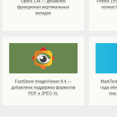
Opera 134 — добавлен
Firefox 15
функционал вертикальных
полнос
вкладок
FastStone ImageViewer 8.4 —
MarkText
добавлена поддержка форматов
года об
PDF и JPEG XL
тек