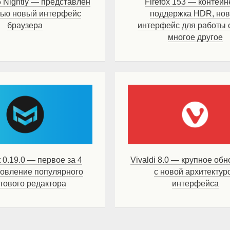
5 Nightly — представлен
Firefox 153 — контейн
тью новый интерфейс
поддержка HDR, но
браузера
интерфейс для работы 
многое другое
 0.19.0 — первое за 4
Vivaldi 8.0 — крупное об
новление популярного
с новой архитектур
стового редактора
интерфейса