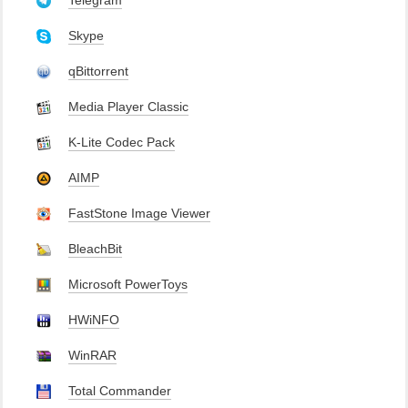
Telegram
Skype
qBittorrent
Media Player Classic
K-Lite Codec Pack
AIMP
FastStone Image Viewer
BleachBit
Microsoft PowerToys
HWiNFO
WinRAR
Total Commander