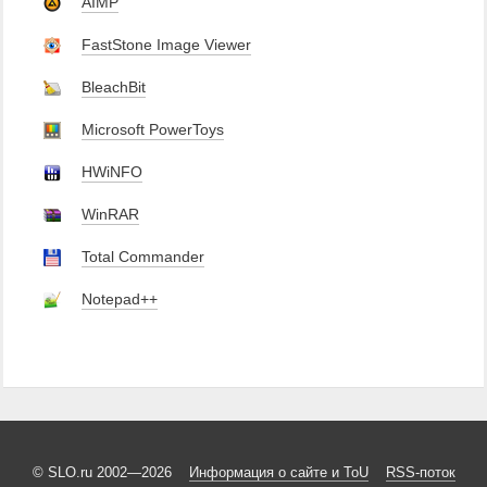
AIMP
FastStone Image Viewer
BleachBit
Microsoft PowerToys
HWiNFO
WinRAR
Total Commander
Notepad++
© SLO.ru 2002—2026
Информация о сайте и ToU
RSS-поток