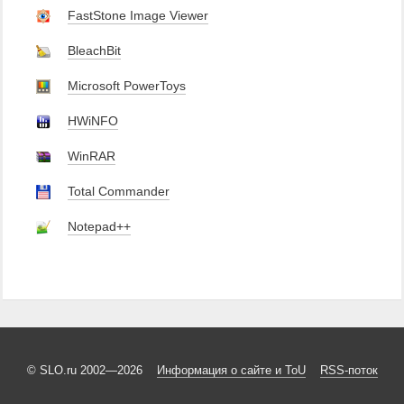
FastStone Image Viewer
BleachBit
Microsoft PowerToys
HWiNFO
WinRAR
Total Commander
Notepad++
© SLO.ru 2002—2026
Информация о сайте и ToU
RSS-поток