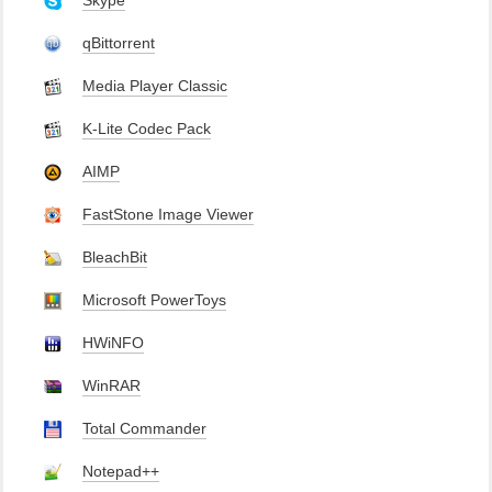
Skype
qBittorrent
Media Player Classic
K-Lite Codec Pack
AIMP
FastStone Image Viewer
BleachBit
Microsoft PowerToys
HWiNFO
WinRAR
Total Commander
Notepad++