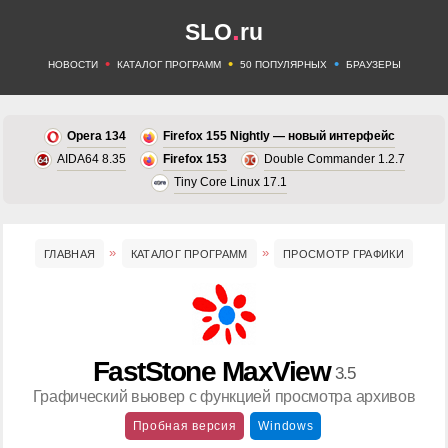
.
SLO
ru
•
•
•
НОВОСТИ
КАТАЛОГ ПРОГРАММ
50 ПОПУЛЯРНЫХ
БРАУЗЕРЫ
Opera 134
Firefox 155 Nightly — новый интерфейс
AIDA64 8.35
Firefox 153
Double Commander 1.2.7
Tiny Core Linux 17.1
ГЛАВНАЯ
КАТАЛОГ ПРОГРАММ
ПРОСМОТР ГРАФИКИ
FastStone MaxView
3.5
Графический вьювер с функцией просмотра архивов
Пробная версия
Windows