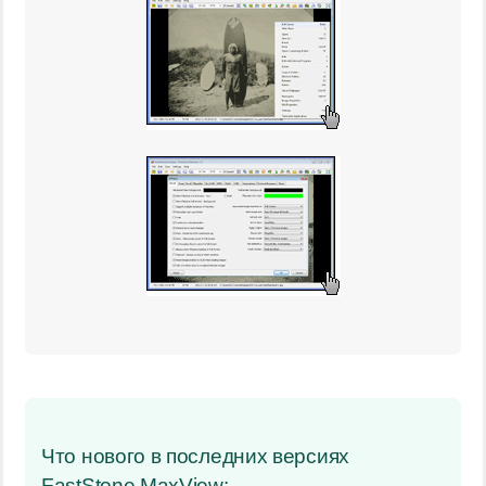
Что нового в последних версиях
FastStone MaxView: