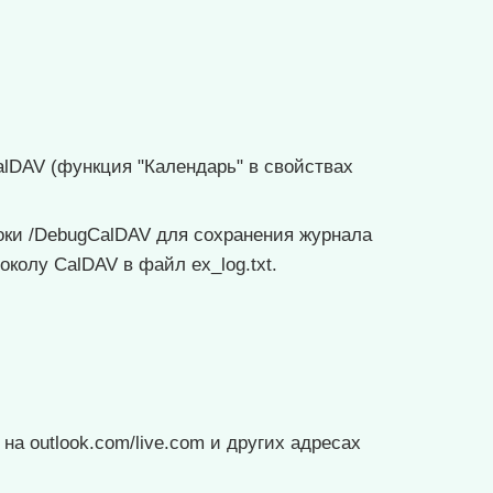
lDAV (функция "Календарь" в свойствах
оки /DebugCalDAV для сохранения журнала
колу CalDAV в файл ex_log.txt.
на outlook.com/live.com и других адресах