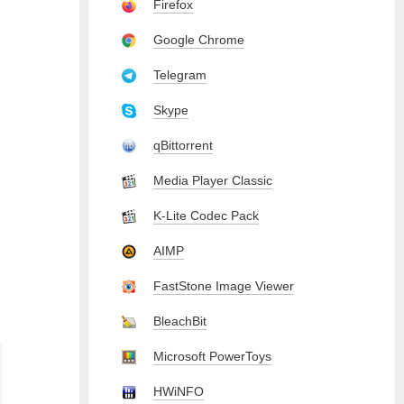
Firefox
Google Chrome
Telegram
Skype
qBittorrent
Media Player Classic
K-Lite Codec Pack
AIMP
FastStone Image Viewer
BleachBit
Microsoft PowerToys
HWiNFO