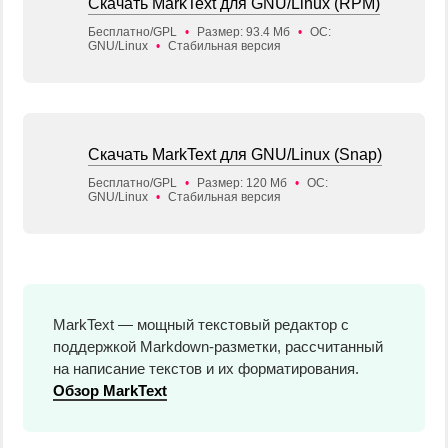
Скачать MarkText для GNU/Linux (RPM)
Бесплатно/GPL
•
Размер: 93.4 Мб
•
ОС:
GNU/Linux
•
Стабильная версия
Скачать MarkText для GNU/Linux (Snap)
Бесплатно/GPL
•
Размер: 120 Мб
•
ОС:
GNU/Linux
•
Стабильная версия
MarkText — мощный текстовый редактор с
поддержкой Markdown-разметки, рассчитанный
на написание текстов и их форматирования.
Обзор MarkText