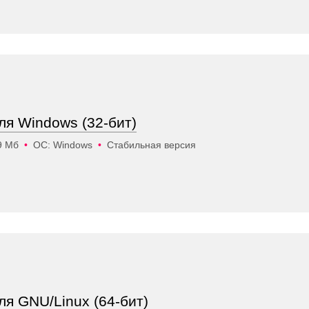
для Windows (32-бит)
9 Мб
•
ОС: Windows
•
Стабильная версия
для GNU/Linux (64-бит)