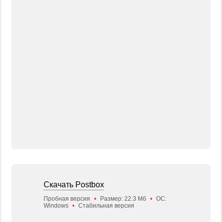
Скачать Postbox
Пробная версия
•
Размер: 22.3 Мб
•
ОС:
Windows
•
Стабильная версия