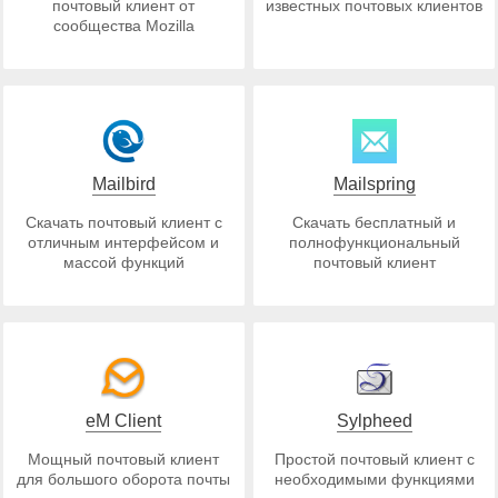
почтовый клиент от
известных почтовых клиентов
сообщества Mozilla
Mailbird
Mailspring
Скачать почтовый клиент с
Скачать бесплатный и
отличным интерфейсом и
полнофункциональный
массой функций
почтовый клиент
eM Client
Sylpheed
Мощный почтовый клиент
Простой почтовый клиент с
для большого оборота почты
необходимыми функциями