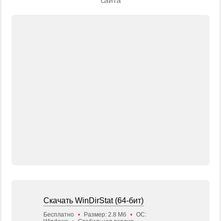
сайта
Скачать WinDirStat (64-бит)
Бесплатно
•
Размер: 2.8 Мб
•
ОС: