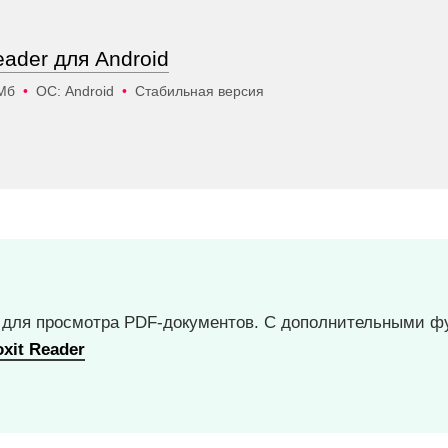
eader для Android
 Мб
•
ОС: Android
•
Стабильная версия
 для просмотра PDF-документов. С дополнительными ф
xit Reader