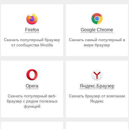
Firefox
Google Chrome
Скачать популярный браузер
Скачать самый популярный в
от сообщества Mozilla
мире браузер
Opera
Яндекс.Браузер
Скачать популярный веб-
Скачать браузер от компании
браузер с рядом полезных
Яндекс
функций