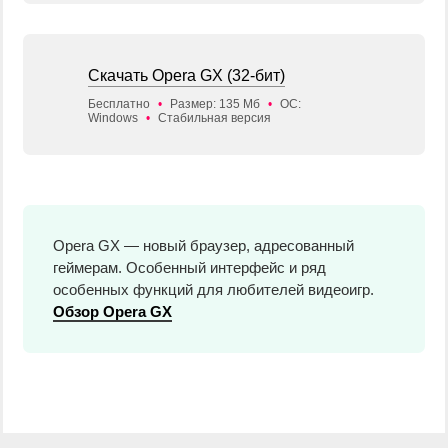
Скачать Opera GX (32-бит)
Бесплатно
•
Размер: 135 Мб
•
ОС:
Windows
•
Стабильная версия
Opera GX — новый браузер, адресованный
геймерам. Особенный интерфейс и ряд
особенных функций для любителей видеоигр.
Обзор Opera GX